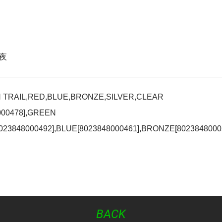
夜
AIL,RED,BLUE,BRONZE,SILVER,CLEAR
0478],GREEN
023848000492],BLUE[8023848000461],BRONZE[8023848000
BACK