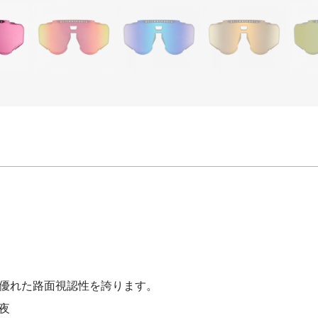
）
優れた路面視認性を誇ります。
夜