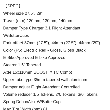
【SPEC】
Wheel size 27.5", 29"
Travel (mm) 120mm, 130mm, 140mm
Damper Type Charger 3.1 Flight Attendant
W/ButterCups
Fork offset 37mm (27.5"), 44mm (27.5"), 44mm (29")
Color (FS) Electric Red - Gloss, Gloss Black
E-Bike Approved E-bike Approved
Steerer 1.5" Tapered
Axle 15x110mm BOOST™ TC Compt
Upper tube type 35mm tapered wall aluminum
Damper adjust Flight Attendant Controlled
Volume reducer 1/5 Tokens, 2/6 Tokens, 3/6 Tokens
Spring DebonAir+ W/ButterCups
Max Tire Width (mm) 81