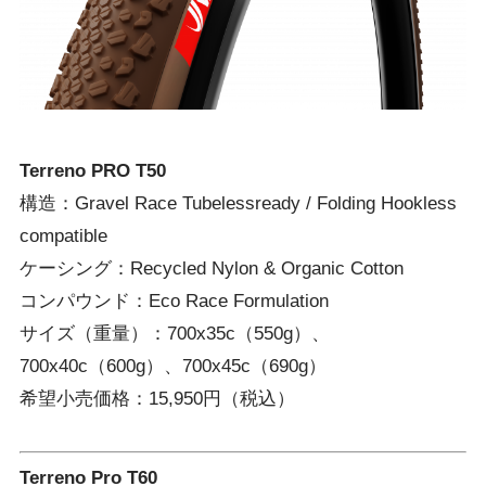
Terreno PRO T50
構造：Gravel Race Tubelessready / Folding Hookless
compatible
ケーシング：Recycled Nylon & Organic Cotton
コンパウンド：Eco Race Formulation
サイズ（重量）：700x35c（550g）、
700x40c（600g）、700x45c（690g）
希望小売価格：15,950円（税込）
Terreno Pro T60