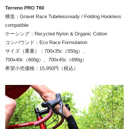
Terreno PRO T60
構造：Gravel Race Tubelessready / Folding Hookless
compatible
ケーシング：Recycled Nylon & Organic Cotton
コンパウンド：Eco Race Formulation
サイズ（重量）：700x35c（550g）、
700x40c（600g）、700x45c（690g）
希望小売価格：15,950円（税込）