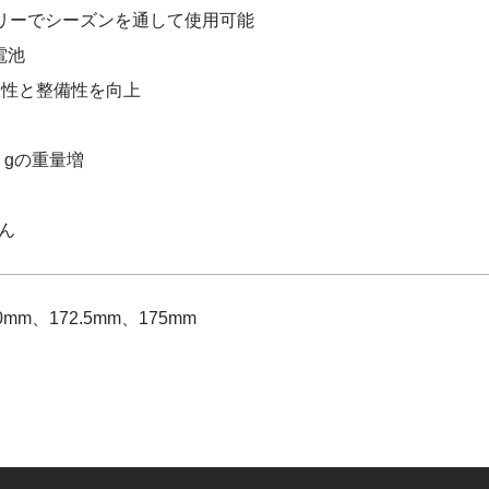
テリーでシーズンを通して使用可能
電池
久性と整備性を向上
）
 gの重量増
ん
mm、172.5mm、175mm